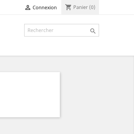
shopping_cart

Panier
(0)
Connexion
