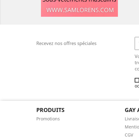
Recevez nos offres spéciales
V
tr
co
oc
PRODUITS
GAY 
Promotions
Livrai
Mentio
CGV