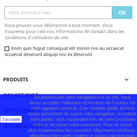
Vous pouvez vous désinscrire à tout moment. Vous
trouverez pour cela nos informations de contact dans les
conditions d'utilisation du site.
Enim quis fugiat consequat elit minim nisi eu occaecat
occaecat deserunt aliquip nisi ex deserunt.
PRODUITS

GAY ART SHOP

En poursuivant votre navigation sur ce site, vous
devez accepter l’utilisation et l'écriture de Cookies sur
votre appareil connecté. Ces Cookies (petits fichiers
VOTRE COMPTE

texte) permettent de suivre votre navigation, actualiser
votre panier, vous reconnaitre lors de votre prochaine
J'accepte
visite et sécuriser votre connexion. Pour en savoir
INFORMATIONS
plus et paramétrer les coockies: http://www.cnil.fr/vos-
obligations/sites-web-cookies-et-autres-traceurs/que-
© 2026 - Logiciel e-commerce par PrestaShop™