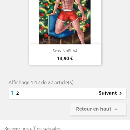
Sexy Noël A4
Prix
13,90 €
Affichage 1-12 de 22 article(s)
1
Suivant
2

Retour en haut

Recevez nos offres spéciales