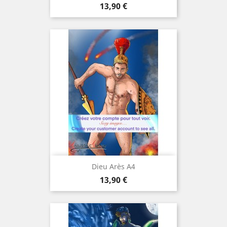
Prix
13,90 €
Dieu Arès A4
Prix
13,90 €